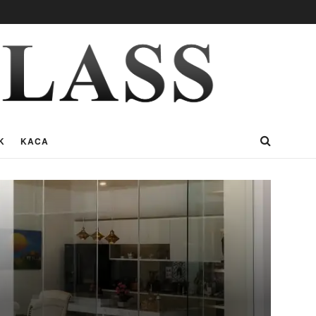
K
KACA