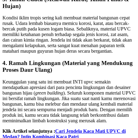
Hujan)
Kondisi iklim tropis sering kali membuat material bangunan cepat
rusak. Udara lembab biasanya memicu korosi, karat, atau bercak-
bercak putih pada kusen logam biasa. Sebaliknya, material UPVC
memiliki ketahanan penuh terhadap segala jenis korosi, zat asam,
dan cairan kimia ringan. Jendela ini tidak akan berkarat, tidak akan
mengalami kelapukan, serta sangat kuat menahan paparan terik
matahari maupun guyuran hujan deras secara bergantian.
4. Ramah Lingkungan (Material yang Mendukung
Proses Daur Ulang)
Keunggulan yang satu ini membuat INTI upvc semakin
mendapatkan apresiasi dari para pencinta lingkungan dan desainer
bangunan hijau (
green building
). Seluruh komponen material UPVC
ini bersifat ramah lingkungan. Jika suatu saat nanti kamu merenovasi
bangunan, kamu bisa melebur dan mendaur ulang kembali material
jendela ini secara sempurna menjadi produk baru. Dengan memilih
produk ini, kamu secara tidak langsung telah berkontribusi dalam
meminimalkan limbah konstruksi yang merusak alam.
Klik Artikel selanjutnya :
Cari Jendela Kaca Mati UPVC di
Medan? Intip Kombinasi Kaca Patri