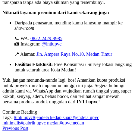
transparan tanpa ada biaya siluman yang tersembunyi.
Nikmati layanan premium dari kami sekarang juga:
Daripada penasaran, mending kamu langsung mampir ke
showroom
📞 WA:
0822-2429-9985
📸 Instagram:
@intiupvc
📍 Alamat:
Jln. Ampera Raya No.10, Medan Timur
Fasilitas Eksklusif:
Free Konsultasi / Survey lokasi langsung
untuk seluruh area Kota Medan!
Yuk, jangan menunda-nunda lagi, bos! Amankan kuota produksi
untuk proyek rumah impianmu minggu ini juga. Segera hubungi
admin kami via WhatsApp dan wujudkan rumah tinggal yang super
kokoh, senyap, adem, bebas bocor, dan terlihat sangat mewah
bersama produk-produk unggulan dari
INTI upvc
!
Continue Reading
Tags:
#inti upvc
#jendela kedap suara
#jendela upvc
minimalis
#pabrik upvc medan
#upvcmedan
Previous Post