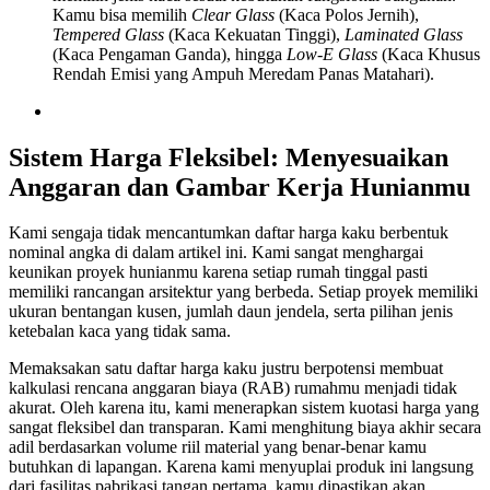
Kamu bisa memilih
Clear Glass
(Kaca Polos Jernih),
Tempered Glass
(Kaca Kekuatan Tinggi),
Laminated Glass
(Kaca Pengaman Ganda), hingga
Low-E Glass
(Kaca Khusus
Rendah Emisi yang Ampuh Meredam Panas Matahari).
Sistem Harga Fleksibel: Menyesuaikan
Anggaran dan Gambar Kerja Hunianmu
Kami sengaja tidak mencantumkan daftar harga kaku berbentuk
nominal angka di dalam artikel ini. Kami sangat menghargai
keunikan proyek hunianmu karena setiap rumah tinggal pasti
memiliki rancangan arsitektur yang berbeda. Setiap proyek memiliki
ukuran bentangan kusen, jumlah daun jendela, serta pilihan jenis
ketebalan kaca yang tidak sama.
Memaksakan satu daftar harga kaku justru berpotensi membuat
kalkulasi rencana anggaran biaya (RAB) rumahmu menjadi tidak
akurat. Oleh karena itu, kami menerapkan sistem kuotasi harga yang
sangat fleksibel dan transparan. Kami menghitung biaya akhir secara
adil berdasarkan volume riil material yang benar-benar kamu
butuhkan di lapangan. Karena kami menyuplai produk ini langsung
dari fasilitas pabrikasi tangan pertama, kamu dipastikan akan