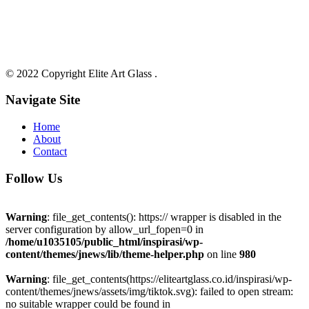
© 2022 Copyright Elite Art Glass .
Navigate Site
Home
About
Contact
Follow Us
Warning
: file_get_contents(): https:// wrapper is disabled in the
server configuration by allow_url_fopen=0 in
/home/u1035105/public_html/inspirasi/wp-
content/themes/jnews/lib/theme-helper.php
on line
980
Warning
: file_get_contents(https://eliteartglass.co.id/inspirasi/wp-
content/themes/jnews/assets/img/tiktok.svg): failed to open stream:
no suitable wrapper could be found in