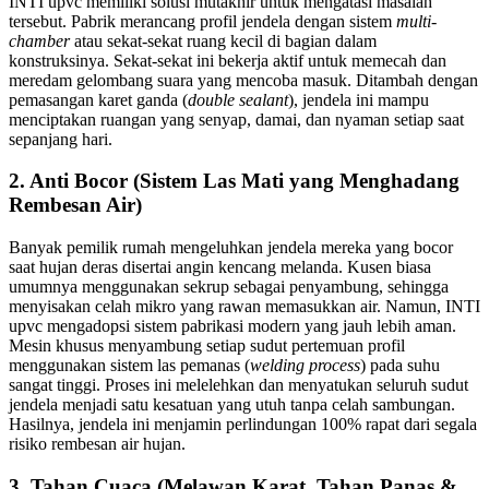
INTI upvc memiliki solusi mutakhir untuk mengatasi masalah
tersebut. Pabrik merancang profil jendela dengan sistem
multi-
chamber
atau sekat-sekat ruang kecil di bagian dalam
konstruksinya. Sekat-sekat ini bekerja aktif untuk memecah dan
meredam gelombang suara yang mencoba masuk. Ditambah dengan
pemasangan karet ganda (
double sealant
), jendela ini mampu
menciptakan ruangan yang senyap, damai, dan nyaman setiap saat
sepanjang hari.
2. Anti Bocor (Sistem Las Mati yang Menghadang
Rembesan Air)
Banyak pemilik rumah mengeluhkan jendela mereka yang bocor
saat hujan deras disertai angin kencang melanda. Kusen biasa
umumnya menggunakan sekrup sebagai penyambung, sehingga
menyisakan celah mikro yang rawan memasukkan air. Namun, INTI
upvc mengadopsi sistem pabrikasi modern yang jauh lebih aman.
Mesin khusus menyambung setiap sudut pertemuan profil
menggunakan sistem las pemanas (
welding process
) pada suhu
sangat tinggi. Proses ini melelehkan dan menyatukan seluruh sudut
jendela menjadi satu kesatuan yang utuh tanpa celah sambungan.
Hasilnya, jendela ini menjamin perlindungan 100% rapat dari segala
risiko rembesan air hujan.
3. Tahan Cuaca (Melawan Karat, Tahan Panas &