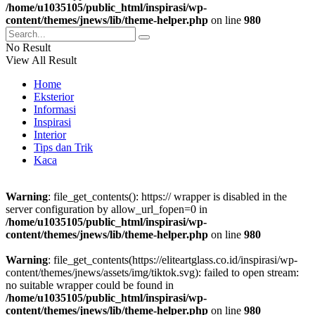
/home/u1035105/public_html/inspirasi/wp-
content/themes/jnews/lib/theme-helper.php
on line
980
No Result
View All Result
Home
Eksterior
Informasi
Inspirasi
Interior
Tips dan Trik
Kaca
Warning
: file_get_contents(): https:// wrapper is disabled in the
server configuration by allow_url_fopen=0 in
/home/u1035105/public_html/inspirasi/wp-
content/themes/jnews/lib/theme-helper.php
on line
980
Warning
: file_get_contents(https://eliteartglass.co.id/inspirasi/wp-
content/themes/jnews/assets/img/tiktok.svg): failed to open stream:
no suitable wrapper could be found in
/home/u1035105/public_html/inspirasi/wp-
content/themes/jnews/lib/theme-helper.php
on line
980