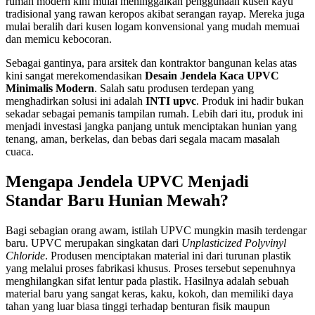
rumah modern kini mulai meninggalkan penggunaan kusen kayu
tradisional yang rawan keropos akibat serangan rayap. Mereka juga
mulai beralih dari kusen logam konvensional yang mudah memuai
dan memicu kebocoran.
Sebagai gantinya, para arsitek dan kontraktor bangunan kelas atas
kini sangat merekomendasikan
Desain Jendela Kaca UPVC
Minimalis Modern
. Salah satu produsen terdepan yang
menghadirkan solusi ini adalah
INTI upvc
. Produk ini hadir bukan
sekadar sebagai pemanis tampilan rumah. Lebih dari itu, produk ini
menjadi investasi jangka panjang untuk menciptakan hunian yang
tenang, aman, berkelas, dan bebas dari segala macam masalah
cuaca.
Mengapa Jendela UPVC Menjadi
Standar Baru Hunian Mewah?
Bagi sebagian orang awam, istilah UPVC mungkin masih terdengar
baru. UPVC merupakan singkatan dari
Unplasticized Polyvinyl
Chloride
. Produsen menciptakan material ini dari turunan plastik
yang melalui proses fabrikasi khusus. Proses tersebut sepenuhnya
menghilangkan sifat lentur pada plastik. Hasilnya adalah sebuah
material baru yang sangat keras, kaku, kokoh, dan memiliki daya
tahan yang luar biasa tinggi terhadap benturan fisik maupun