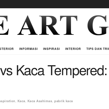
STERIOR
INFORMASI
INSPIRASI
INTERIOR
TIPS DAN TRI
 vs Kaca Tempered
nspiration
,
Kaca
,
Kaca Asahimas
,
pabrik kaca