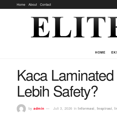
Home
About
Contact
HOME
EK
Kaca Laminated
Lebih Safety?
by
admin
Juli 3, 2026
in
Informasi
,
Inspirasi
,
I