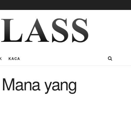
K
KACA
: Mana yang