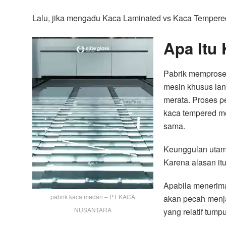
Lalu, jika mengadu Kaca Laminated vs Kaca Tempere
Apa Itu
Pabrik memproses
mesin khusus la
merata. Proses p
kaca tempered mem
sama.
Keunggulan utama
Karena alasan it
Apabila menerima
pabrik kaca medan – PT KACA
akan pecah menja
NUSANTARA
yang relatif tump