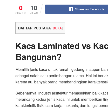
0
10
Share on Facebook
SHARES
VIEWS
DAFTAR PUSTAKA
[
BUKA
]
Kaca Laminated vs Kac
Bangunan?
Memilih jenis kaca untuk rumah, gedung, maupun ban
sebagai salah satu pertimbangan utama. Hal ini berlak
karena itu, banyak orang membandingkan karakteris
Sebenarnya, industri arsitektur memasukkan baik kac
merancang kedua jenis kaca ini untuk memberikan ti
karakteristik fisik, cara kerja mekanis, dan fungsi p