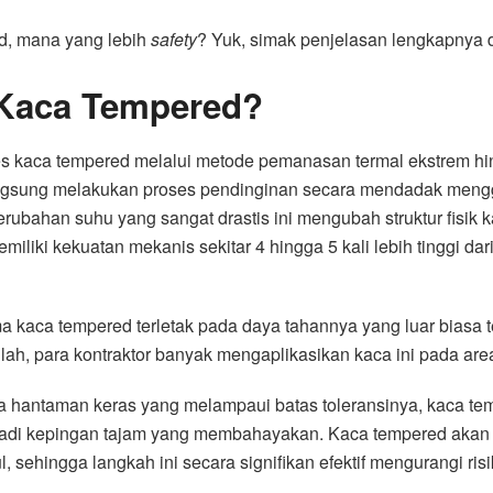
d, mana yang lebih
safety
? Yuk, simak penjelasan lengkapnya d
 Kaca Tempered?
 kaca tempered melalui metode pemanasan termal ekstrem hin
ngsung melakukan proses pendinginan secara mendadak mengg
erubahan suhu yang sangat drastis ini mengubah struktur fisi
iliki kekuatan mekanis sekitar 4 hingga 5 kali lebih tinggi da
 kaca tempered terletak pada daya tahannya yang luar biasa t
ulah, para kontraktor banyak mengaplikasikan kaca ini pada a
 hantaman keras yang melampaui batas toleransinya, kaca temp
di kepingan tajam yang membahayakan. Kaca tempered akan lan
ul, sehingga langkah ini secara signifikan efektif mengurangi ris