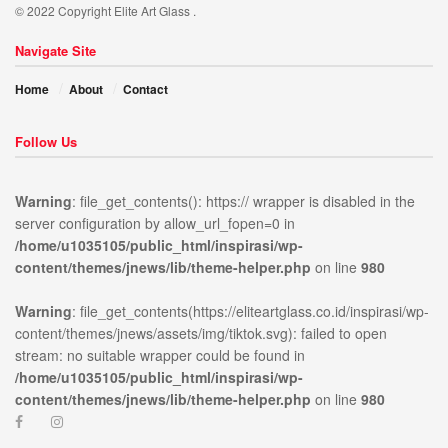
© 2022 Copyright Elite Art Glass .
Navigate Site
Home
About
Contact
Follow Us
Warning
: file_get_contents(): https:// wrapper is disabled in the
server configuration by allow_url_fopen=0 in
/home/u1035105/public_html/inspirasi/wp-
content/themes/jnews/lib/theme-helper.php
on line
980
Warning
: file_get_contents(https://eliteartglass.co.id/inspirasi/wp-
content/themes/jnews/assets/img/tiktok.svg): failed to open
stream: no suitable wrapper could be found in
ublic_html/inspirasi/wp-
on
980
Warning
:
/home/u1035105/public_html/inspirasi/wp-
news/lib/theme-
line
file_get_contents(https://elit
content/themes/jnews/lib/theme-helper.php
on line
980
content/themes/jnews/assets/
open stream: no suitable wr