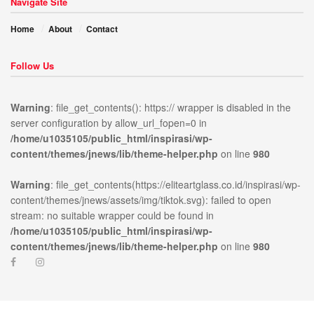
Navigate Site
Home
About
Contact
Follow Us
Warning
: file_get_contents(): https:// wrapper is disabled in the
server configuration by allow_url_fopen=0 in
/home/u1035105/public_html/inspirasi/wp-
content/themes/jnews/lib/theme-helper.php
on line
980
Warning
: file_get_contents(https://eliteartglass.co.id/inspirasi/wp-
content/themes/jnews/assets/img/tiktok.svg): failed to open
stream: no suitable wrapper could be found in
/home/u1035105/public_html/inspirasi/wp-
ublic_html/inspirasi/wp-
on
980
Warning
:
content/themes/jnews/lib/theme-helper.php
on line
980
news/lib/theme-
line
file_get_contents(https://elit
content/themes/jnews/assets/
open stream: no suitable wr