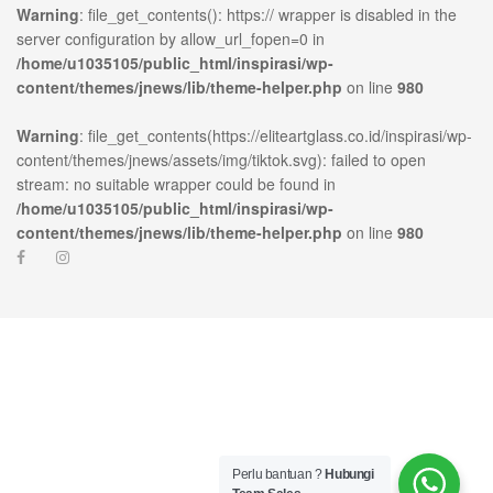
Warning
: file_get_contents(): https:// wrapper is disabled in the
server configuration by allow_url_fopen=0 in
/home/u1035105/public_html/inspirasi/wp-
content/themes/jnews/lib/theme-helper.php
on line
980
Warning
: file_get_contents(https://eliteartglass.co.id/inspirasi/wp-
content/themes/jnews/assets/img/tiktok.svg): failed to open
stream: no suitable wrapper could be found in
/home/u1035105/public_html/inspirasi/wp-
content/themes/jnews/lib/theme-helper.php
on line
980
ublic_html/inspirasi/wp-
on
980
Warning
:
news/lib/theme-
line
file_get_contents(https://elit
content/themes/jnews/assets/
open stream: no suitable wr
Perlu bantuan ?
Hubungi