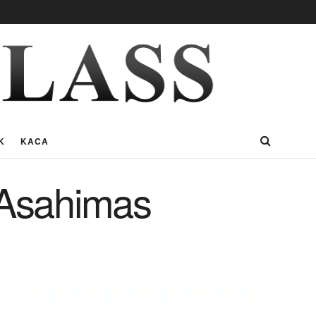
K
KACA
 Asahimas