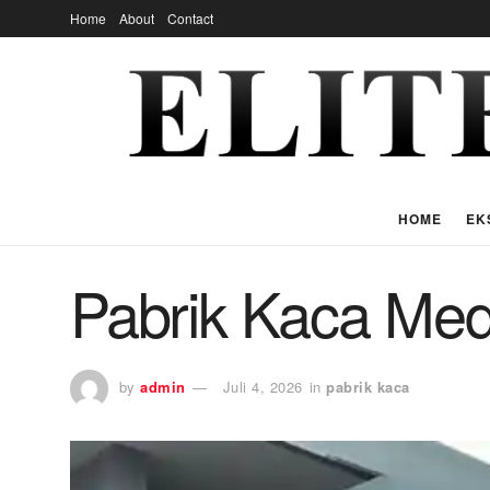
Home
About
Contact
HOME
EK
Pabrik Kaca Med
by
admin
Juli 4, 2026
in
pabrik kaca