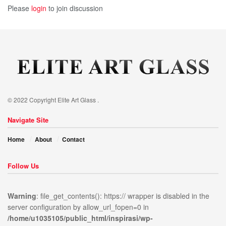
Please
login
to join discussion
© 2022 Copyright Elite Art Glass .
Navigate Site
Home
About
Contact
Follow Us
Warning
: file_get_contents(): https:// wrapper is disabled in the
server configuration by allow_url_fopen=0 in
/home/u1035105/public_html/inspirasi/wp-
ublic_html/inspirasi/wp-
on
980
Warning
: