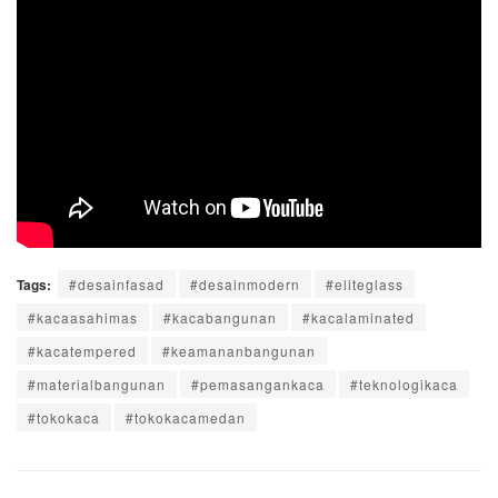
Tags:
#desainfasad
#desainmodern
#eliteglass
#kacaasahimas
#kacabangunan
#kacalaminated
#kacatempered
#keamananbangunan
#materialbangunan
#pemasangankaca
#teknologikaca
#tokokaca
#tokokacamedan