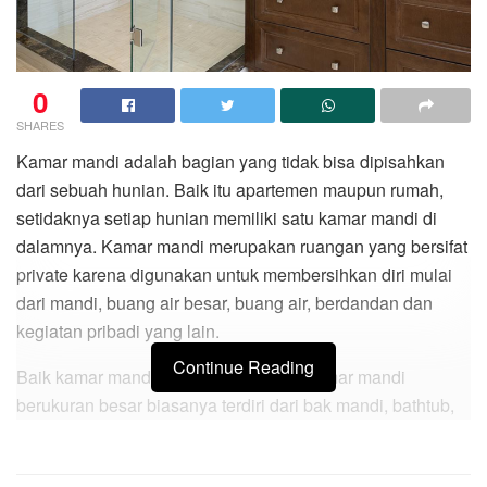
0
SHARES
Kamar mandi adalah bagian yang tidak bisa dipisahkan
dari sebuah hunian. Baik itu apartemen maupun rumah,
setidaknya setiap hunian memiliki satu kamar mandi di
dalamnya. Kamar mandi merupakan ruangan yang bersifat
private karena digunakan untuk membersihkan diri mulai
dari mandi, buang air besar, buang air, berdandan dan
kegiatan pribadi yang lain.
Continue Reading
Baik kamar mandi minimalis maupun kamar mandi
berukuran besar biasanya terdiri dari bak mandi, bathtub,
kloset dan shower. Walaupun tidak menutup kemungkinan
biasanya sebuah kamar mandi hanya terdiri dari bak