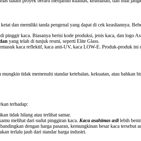
as dalam proyek berarti menjamin kualitas, keamanan, dan nilai jang
l ketat dan memiliki tanda pengenal yang dapat di cek keasliannya. Bebe
a di pinggir kaca. Biasanya berisi kode produksi, jenis kaca, dan logo A
dan
yang telah di tunjuk resmi, seperti Elite Glass.
masuk kaca reflektif, kaca anti-UV, kaca LOW-E. Produk-produk ini d
lsu mungkin tidak memenuhi standar ketebalan, kekuatan, atau bahkan b
kan terhadap:
tikan tidak hilang atau terlihat samar.
kamu melihat dari sudut pinggiran kaca.
Kaca asahimas asli
lebih beni
 dibandingkan dengan harga pasaran, kemungkinan besar kaca tersebut a
kan terlalu jauh dari standar harga industri.