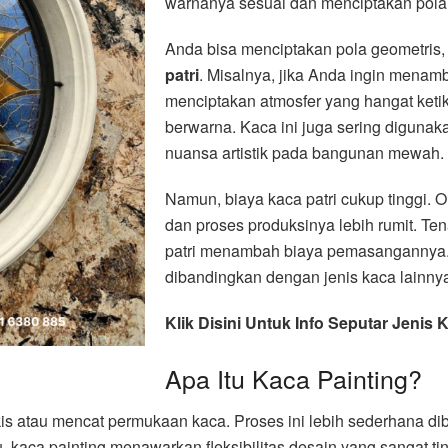
warnanya sesuai dan menciptakan pola 
Anda bisa menciptakan pola geometris, 
patri
. Misalnya, jika Anda ingin menamb
menciptakan atmosfer yang hangat ket
berwarna. Kaca ini juga sering digunak
nuansa artistik pada bangunan mewah.
Namun, biaya kaca patri cukup tinggi. 
dan proses produksinya lebih rumit. Te
patri menambah biaya pemasangannya. O
dibandingkan dengan jenis kaca lainny
Klik Disini Untuk Info Seputar Jenis 
Apa Itu Kaca Painting?
s atau mencat permukaan kaca. Proses ini lebih sederhana di
aca painting menawarkan fleksibilitas desain yang sangat tin