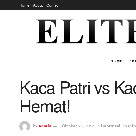
Home
About
Contact
HOME
EK
Kaca Patri vs Ka
Hemat!
by
admin
Oktober 23, 2024
in
Informasi
,
Inspir