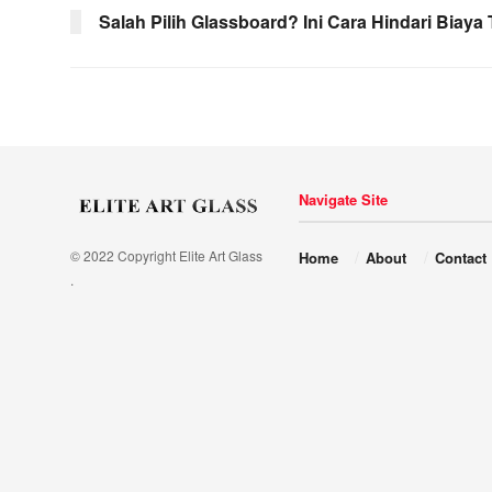
Salah Pilih Glassboard? Ini Cara Hindari Biaya
Navigate Site
© 2022 Copyright Elite Art Glass
Home
About
Contact
.
ublic_html/inspirasi/wp-
on
980
Warning
:
news/lib/theme-
line
file_get_contents(https://elit