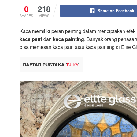
0
218
Share on Facebook
SHARES
VIEWS
Kaca memiliki peran penting dalam menciptakan efek v
kaca patri
dan
kaca painting
. Banyak orang penasar
bisa memesan kaca patri atau kaca painting di Elite G
DAFTAR PUSTAKA
[
BUKA
]