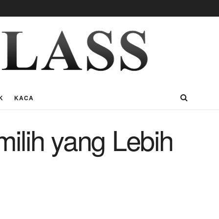
K
KACA
milih yang Lebih