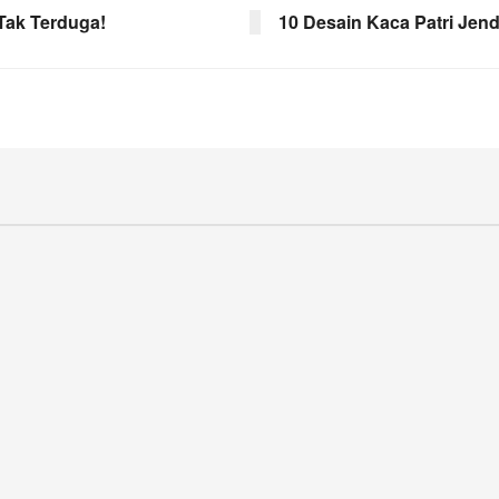
 Tak Terduga!
10 Desain Kaca Patri Jen
/home/u1035105/public_html/inspirasi/w
eartglass.co.id/inspirasi/wp-
content/themes/jnews/lib/theme-