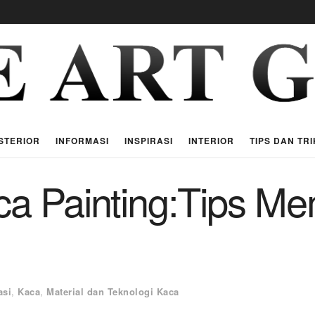
STERIOR
INFORMASI
INSPIRASI
INTERIOR
TIPS DAN TRI
ca Painting:Tips Me
asi
,
Kaca
,
Material dan Teknologi Kaca