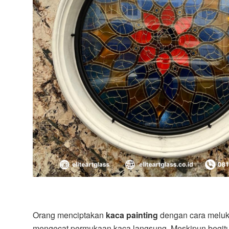
Orang menciptakan
kaca painting
dengan cara meluki
mengecat permukaan kaca langsung. Meskipun begitu, k