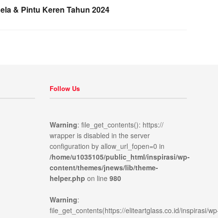
dela & Pintu Keren Tahun 2024
Follow Us
Warning
: file_get_contents(): https://
wrapper is disabled in the server
configuration by allow_url_fopen=0 in
/home/u1035105/public_html/inspirasi/wp-
content/themes/jnews/lib/theme-
helper.php
on line
980
Warning
:
p-
on
980
file_get_contents(https://eliteartglass.co.id/inspirasi/wp
line