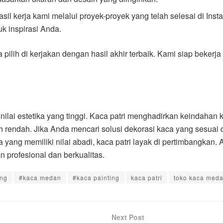
asil kerja kami melalui proyek-proyek yang telah selesai di In
uk inspirasi Anda.
 pilih di kerjakan dengan hasil akhir terbaik. Kami siap beke
lai estetika yang tinggi. Kaca patri menghadirkan keindahan k
rendah. Jika Anda mencari solusi dekorasi kaca yang sesuai d
 yang memiliki nilai abadi, kaca patri layak di pertimbangkan.
profesional dan berkualitas.
ing
#kaca medan
#kaca painting
kaca patri
toko kaca med
Next Post