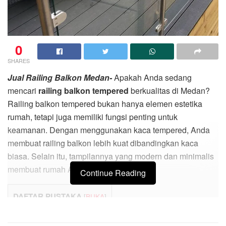
0
SHARES
Jual Railing Balkon Medan-
Apakah Anda sedang
mencari
railing balkon tempered
berkualitas di Medan?
Railing balkon tempered bukan hanya elemen estetika
rumah, tetapi juga memiliki fungsi penting untuk
keamanan. Dengan menggunakan kaca tempered, Anda
membuat railing balkon lebih kuat dibandingkan kaca
biasa. Selain itu, tampilannya yang modern dan minimalis
membuat rumah Anda semakin elegan.
Continue Reading
DAFTAR PUSTAKA
[
BUKA
]