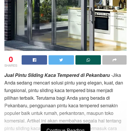
0
SHARES
Jual Pintu Sliding Kaca Tempered di Pekanbaru
-Jika
Anda sedang mencari solusi pintu yang elegan, kuat, dan
fungsional, pintu sliding kaca tempered bisa menjadi
pilihan terbaik. Terutama bagi Anda yang berada di
Pekanbaru, penggunaan pintu kaca tempered semakin
populer baik untuk rumah, perkantoran, maupun toko
komersial. Artikel ini akan membahas segala hal tentang
pintu sliding kaca tempered Pekanbaru, termasuk cara
Continue Reading