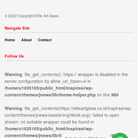
Desain Modern dan Elegan
Dengan tampilan yang
minimalis, pintu sliding kaca tempered sangat cocok
© 2022 Copyright Elite Art Glass .
untuk hunian modern maupun perkantoran yang
Navigate Site
mengutamakan desain estetika. Selain itu, kaca
tempered menciptakan tampilan yang lebih mewah
Home
About
Contact
dan dapat dikombinasikan dengan berbagai dekorasi
interior.
Follow Us
Efisiensi Ruang
Dibandingkan dengan pintu
konvensional, pintu sliding (geser) lebih hemat tempat
Warning
: file_get_contents(): https:// wrapper is disabled in the
server configuration by allow_url_fopen=0 in
karena tidak membutuhkan ruang untuk membuka
/home/u1035105/public_html/inspirasi/wp-
ublic_html/inspirasi/wp-
on
980
Warning
:
dan menutup pintu. Ini menjadikannya solusi ideal
content/themes/jnews/lib/theme-helper.php
on line
980
news/lib/theme-
line
file_get_contents(https://elit
untuk ruangan yang terbatas.
content/themes/jnews/assets/
Warning
: file_get_contents(https://eliteartglass.co.id/inspirasi/wp-
Cocok untuk Berbagai Kebutuhan
Berbagai
open stream: no suitable wr
content/themes/jnews/assets/img/tiktok.svg): failed to open
tempat, seperti rumah tinggal, toko, restoran, dan
stream: no suitable wrapper could be found in
gedung perkantoran, dapat menggunakan pintu kaca
/home/u1035105/public_html/inspirasi/wp-
tempered. Selain itu, kaca tempered juga cocok untuk
content/themes/jnews/lib/theme-helper.php
on line
980