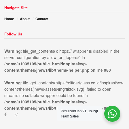
Navigate Site
1. Keamanan Lebih Optimal
Home
About
Contact
Kaca laminated mampu menahan benturan lebih baik
dibandingkan kaca biasa. Oleh karena itu, risiko cedera
Follow Us
akibat pecahan kaca dapat diminimalkan.
Warning
: file_get_contents(): https:// wrapper is disabled in the
2. Meredam Suara Lebih Baik
server configuration by allow_url_fopen=0 in
/home/u1035105/public_html/inspirasi/wp-
Lapisan interlayer pada kaca laminated membantu
ublic_html/inspirasi/wp-
on
980
Warning
:
content/themes/jnews/lib/theme-helper.php
on line
980
meredam suara dari luar. Dengan demikian, ruangan
news/lib/theme-
line
file_get_contents(https://elit
content/themes/jnews/assets/
terasa lebih nyaman dan tenang.
Warning
: file_get_contents(https://eliteartglass.co.id/inspirasi/wp-
open stream: no suitable wr
content/themes/jnews/assets/img/tiktok.svg): failed to open
3. Kekuatan Lebih Tinggi
stream: no suitable wrapper could be found in
/home/u1035105/public_html/inspirasi/wp-
Struktur dua lapis memberikan kekuatan tambahan. Oleh
content/themes/jnews/lib/theme-helper.php
on line
980
sebab itu, kaca ini cocok untuk area dengan aktivitas
Perlu bantuan ?
Hubungi
Team Sales
tinggi.