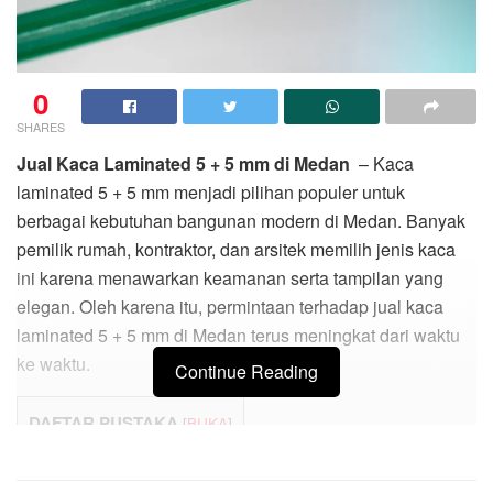
0
SHARES
Jual Kaca Laminated 5 + 5 mm di Medan
– Kaca
laminated 5 + 5 mm menjadi pilihan populer untuk
berbagai kebutuhan bangunan modern di Medan. Banyak
pemilik rumah, kontraktor, dan arsitek memilih jenis kaca
ini karena menawarkan keamanan serta tampilan yang
elegan. Oleh karena itu, permintaan terhadap jual kaca
laminated 5 + 5 mm di Medan terus meningkat dari waktu
ke waktu.
Continue Reading
DAFTAR PUSTAKA
[
BUKA
]
Apa Itu Kaca Laminated 5 + 5 mm?