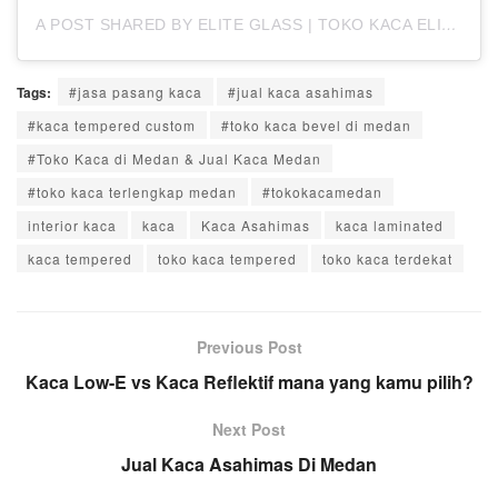
A POST SHARED BY ELITE GLASS | TOKO KACA ELITE MEDAN (@ELITEARTGLASS)
Tags:
#jasa pasang kaca
#jual kaca asahimas
#kaca tempered custom
#toko kaca bevel di medan
#Toko Kaca di Medan & Jual Kaca Medan
#toko kaca terlengkap medan
#tokokacamedan
interior kaca
kaca
Kaca Asahimas
kaca laminated
kaca tempered
toko kaca tempered
toko kaca terdekat
Previous Post
Kaca Low-E vs Kaca Reflektif mana yang kamu pilih?
Next Post
Jual Kaca Asahimas Di Medan