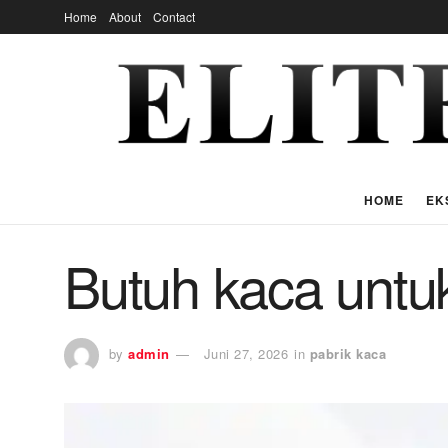
Home
About
Contact
HOME
EK
Butuh kaca untu
by
admin
Juni 27, 2026
in
pabrik kaca