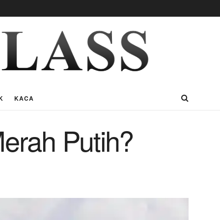
K
KACA
Merah Putih?